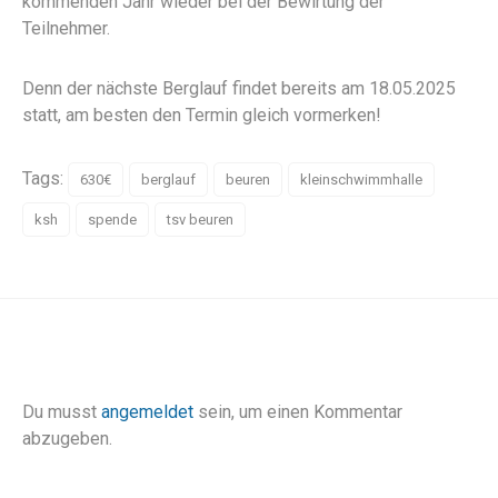
kommenden Jahr wieder bei der Bewirtung der
Teilnehmer.
Denn der nächste Berglauf findet bereits am 18.05.2025
statt, am besten den Termin gleich vormerken!
Tags:
630€
berglauf
beuren
kleinschwimmhalle
ksh
spende
tsv beuren
Du musst
angemeldet
sein, um einen Kommentar
abzugeben.