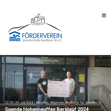
22:18 /
29. Juli 2024
/
Aktuelles
,
Allgemein
,
Neuffener Tal
,
Spenden
Spende Hohenneuffen Berglauf 2024