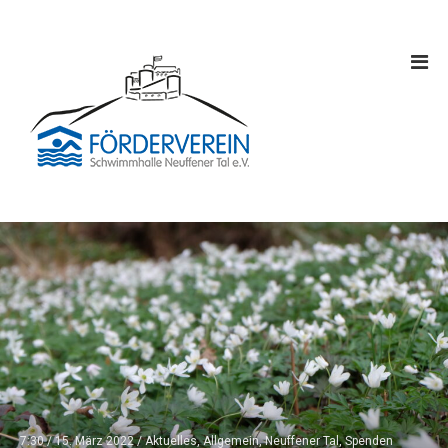
7:30 /
15. März 2022
/
Aktuelles
,
Allgemein
,
Neuffener Tal
,
Spenden