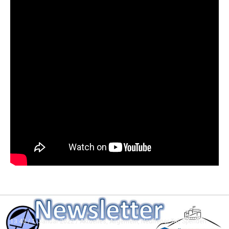
13:43 /
1. Januar 2022
/
Aktuelles
,
Allgemein
,
Neuffener Tal
,
Spenden