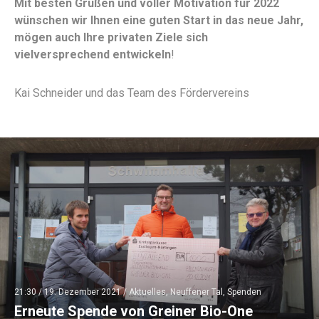
Mit besten Grüßen und voller Motivation für 2022
wünschen wir Ihnen eine guten Start in das neue Jahr,
mögen auch Ihre privaten Ziele sich
vielversprechend entwickeln
!
Kai Schneider und das Team des Fördervereins
21:30 /
19. Dezember 2021
/
Aktuelles
,
Neuffener Tal
,
Spenden
Erneute Spende von Greiner Bio-One