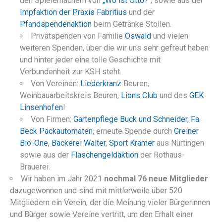
den Spielemachern von
„Wo ist Otto?“
, sowie aus der
Impfaktion der Praxis Fabritius
und der
Pfandspendenaktion
beim Getränke Stollen.
Privatspenden von Familie
Oswald
und vielen
weiteren Spenden, über die wir uns sehr gefreut haben
und hinter jeder eine tolle Geschichte mit
Verbundenheit zur KSH steht.
Von Vereinen:
Liederkranz
Beuren,
Weinbauarbeitskreis Beuren,
Lions Club
und des
GEK
Linsenhofen
!
Von Firmen:
Gartenpflege Buck und Schneider
,
Fa.
Beck Packautomaten
, erneute Spende durch
Greiner
Bio-One
,
Bäckerei Walter
,
Sport Krämer
aus Nürtingen
sowie aus der
Flaschengeldaktion
der Rothaus-
Brauerei.
Wir haben im Jahr 2021
nochmal 76 neue Mitglieder
dazugewonnen und sind mit mittlerweile über 520
Mitgliedern ein Verein, der die Meinung vieler Bürgerinnen
und Bürger sowie Vereine vertritt, um den Erhalt einer