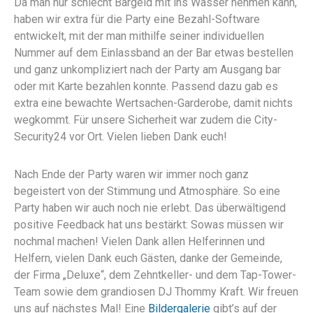
Da man nur schlecht Bargeld mit ins Wasser nehmen kann,
haben wir extra für die Party eine Bezahl-Software
entwickelt, mit der man mithilfe seiner individuellen
Nummer auf dem Einlassband an der Bar etwas bestellen
und ganz unkompliziert nach der Party am Ausgang bar
oder mit Karte bezahlen konnte. Passend dazu gab es
extra eine bewachte Wertsachen-Garderobe, damit nichts
wegkommt. Für unsere Sicherheit war zudem die City-
Security24 vor Ort. Vielen lieben Dank euch!
Nach Ende der Party waren wir immer noch ganz
begeistert von der Stimmung und Atmosphäre. So eine
Party haben wir auch noch nie erlebt. Das überwältigend
positive Feedback hat uns bestärkt: Sowas müssen wir
nochmal machen! Vielen Dank allen Helferinnen und
Helfern, vielen Dank euch Gästen, danke der Gemeinde,
der Firma „Deluxe“, dem Zehntkeller- und dem Tap-Tower-
Team sowie dem grandiosen DJ Thommy Kraft. Wir freuen
uns auf nächstes Mal! Eine
Bildergalerie
gibt’s auf der