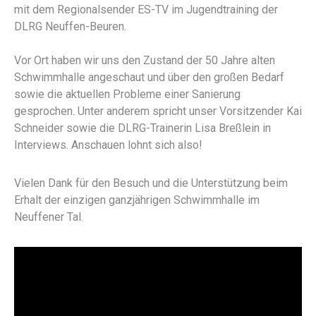
mit dem Regionalsender ES-TV im Jugendtraining der
DLRG Neuffen-Beuren.
Vor Ort haben wir uns den Zustand der 50 Jahre alten
Schwimmhalle angeschaut und über den großen Bedarf
sowie die aktuellen Probleme einer Sanierung
gesprochen. Unter anderem spricht unser Vorsitzender Kai
Schneider sowie die DLRG-Trainerin Lisa Breßlein in
Interviews. Anschauen lohnt sich also!
Vielen Dank für den Besuch und die Unterstützung beim
Erhalt der einzigen ganzjährigen Schwimmhalle im
Neuffener Tal.