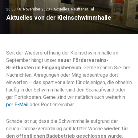
20:00 /
8. November 2020
/
Aktuelles
,
Neuffener Tal
Aktuelles von der Kleinschwimmhalle
Seit der Wiedereröffnung der Kleinschwimmhalle im
September hängt unser
neuer Fördervereins-
Briefkasten im Eingangsbereich.
Gerne können Sie ihre
Nachrichten, Anregungen oder Mitgliedsanträge dort
einwerfen – das spart vor allem für diejenigen, die ohnehin
häufig in der Schwimmhalle sind den Scanaufwand oder
gar Portokosten. Gerne sind wir natürlich auch weiterhin
per E-Mail
oder Post erreichbar.
Schade ist nur, dass die Schwimmhalle aufgrund der
neuen Corona-Verordnung seit letzter Woche
wieder für
den öffentlichen Badebetrieb geschlossen wurde
.