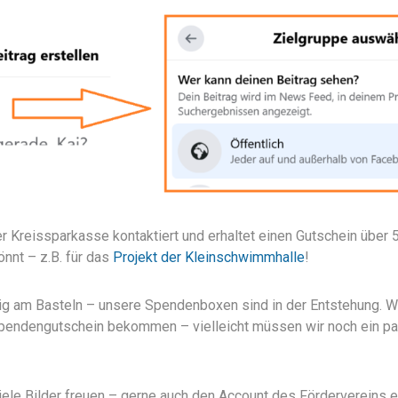
r Kreissparkasse kontaktiert und erhaltet einen Gutschein über 5
nnt – z.B. für das
Projekt der Kleinschwimmhalle
!
eißig am Basteln – unsere Spendenboxen sind in der Entstehung. W
Spendengutschein bekommen – vielleicht müssen wir noch ein paa
iele Bilder freuen – gerne auch den Account des Fördervereins e