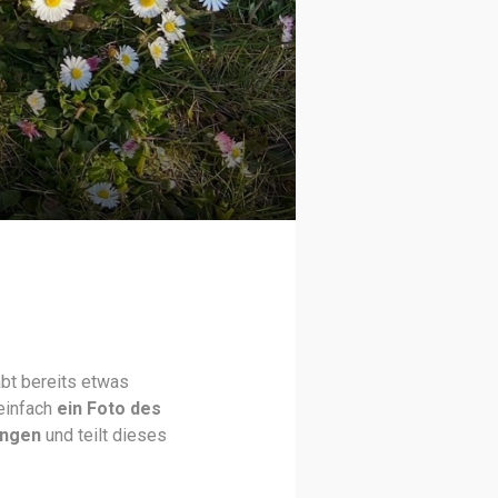
abt bereits etwas
einfach
ein Foto des
ingen
und teilt dieses