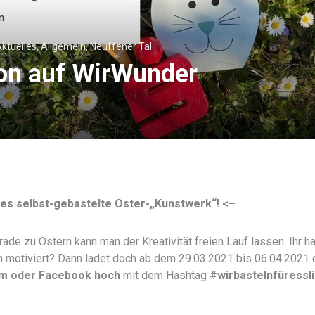
ktuelles
,
Allgemein
,
Neuffener Tal
ion auf WirWunder
des selbst-gebastelte Oster-„Kunstwerk“! <–
rade zu Ostern kann man der Kreativität freien Lauf lassen. Ihr h
ch motiviert? Dann ladet doch ab dem 29.03.2021 bis 06.04.2021 
am oder Facebook hoch
mit dem Hashtag
#wirbastelnfüressl