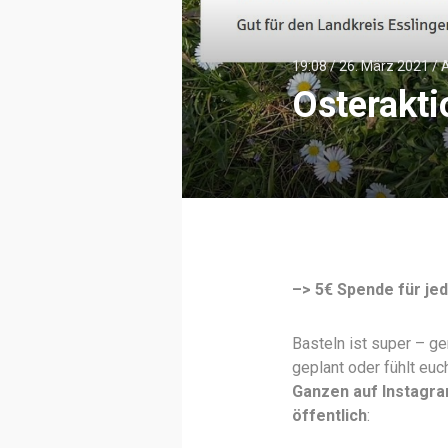
19:08 /
26. März 2021
/
A
Osterakt
–> 5€ Spende für je
Basteln ist super – ge
geplant oder fühlt eu
Ganzen auf Instagr
öffentlich
: