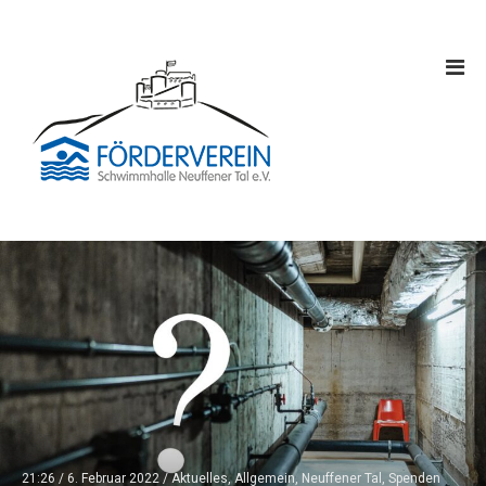
21:26 /
6. Februar 2022
/
Aktuelles
,
Allgemein
,
Neuffener Tal
,
Spenden