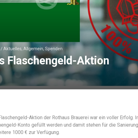
/
Aktuelles
,
Allgemein
,
Spenden
s Flaschengeld-Aktion
laschengeld-Aktion der Rothaus Brauerei war ein voller Erfolg. I
hengeld-Konto gefüllt werden und damit stehen für die Sanierung
itere 1000 € zur Verfügung.