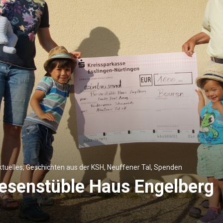
ktuelles
,
Geschichten aus der KSH
,
Neuffener Tal
,
Spenden
esenstüble Haus Engelberg