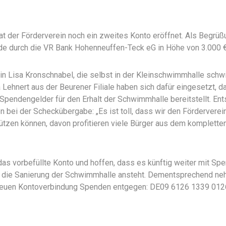
t der Förderverein noch ein zweites Konto eröffnet. Als Begr
de durch die VR Bank Hohenneuffen-Teck eG in Höhe von 3.000 €
rin Lisa Kronschnabel, die selbst in der Kleinschwimmhalle sch
Lehnert aus der Beurener Filiale haben sich dafür eingesetzt, d
pendengelder für den Erhalt der Schwimmhalle bereitstellt. Ent
n bei der Scheckübergabe: „Es ist toll, dass wir den Förderverei
tzen können, davon profitieren viele Bürger aus dem komplette
das vorbefüllte Konto und hoffen, dass es künftig weiter mit Sp
ch die Sanierung der Schwimmhalle ansteht. Dementsprechend ne
 neuen Kontoverbindung Spenden entgegen: DE09 6126 1339 01