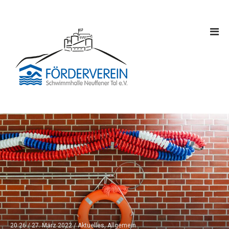
20:26 /
27. März 2022
/
Aktuelles
,
Allgemein