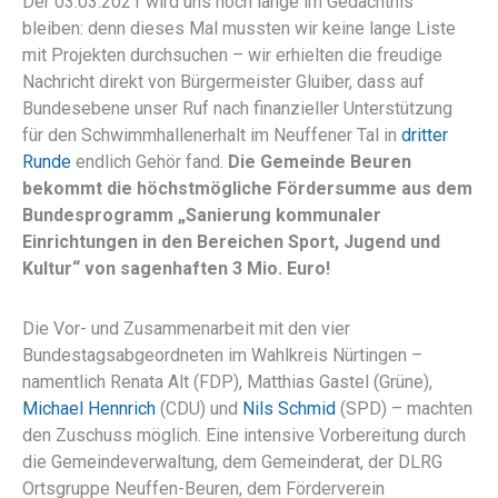
Der 03.03.2021 wird uns noch lange im Gedächtnis
bleiben: denn dieses Mal mussten wir keine lange Liste
mit Projekten durchsuchen – wir erhielten die freudige
Nachricht direkt von Bürgermeister Gluiber, dass auf
Bundesebene unser Ruf nach finanzieller Unterstützung
für den Schwimmhallenerhalt im Neuffener Tal in
dritter
Runde
endlich Gehör fand.
Die Gemeinde Beuren
bekommt die höchstmögliche Fördersumme aus dem
Bundesprogramm „Sanierung kommunaler
Einrichtungen in den Bereichen Sport, Jugend und
Kultur“ von sagenhaften 3 Mio. Euro!
Die Vor- und Zusammenarbeit mit den vier
Bundestagsabgeordneten im Wahlkreis Nürtingen –
namentlich Renata Alt (FDP), Matthias Gastel (Grüne),
Michael Hennrich
(CDU) und
Nils Schmid
(SPD) – machten
den Zuschuss möglich. Eine intensive Vorbereitung durch
die Gemeindeverwaltung, dem Gemeinderat, der DLRG
Ortsgruppe Neuffen-Beuren, dem Förderverein