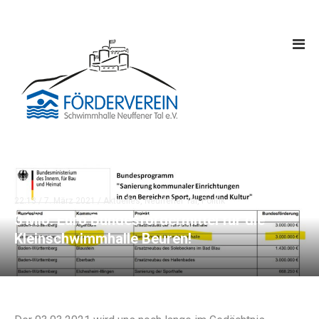
22:13 /
7. März 2021
/
Aktuelles
,
Neuffener Tal
,
Politik
3 Mio. Euro Bundesfördermittel für die
Kleinschwimmhalle Beuren!