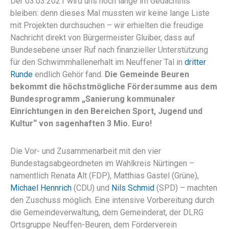
Der 03.03.2021 wird uns noch lange im Gedächtnis
bleiben: denn dieses Mal mussten wir keine lange Liste
mit Projekten durchsuchen – wir erhielten die freudige
Nachricht direkt von Bürgermeister Gluiber, dass auf
Bundesebene unser Ruf nach finanzieller Unterstützung
für den Schwimmhallenerhalt im Neuffener Tal in
dritter
Runde
endlich Gehör fand.
Die Gemeinde Beuren
bekommt die höchstmögliche Fördersumme aus dem
Bundesprogramm „Sanierung kommunaler
Einrichtungen in den Bereichen Sport, Jugend und
Kultur“ von sagenhaften 3 Mio. Euro!
Die Vor- und Zusammenarbeit mit den vier
Bundestagsabgeordneten im Wahlkreis Nürtingen –
namentlich Renata Alt (FDP), Matthias Gastel (Grüne),
Michael Hennrich
(CDU) und
Nils Schmid
(SPD) – machten
den Zuschuss möglich. Eine intensive Vorbereitung durch
die Gemeindeverwaltung, dem Gemeinderat, der DLRG
Ortsgruppe Neuffen-Beuren, dem Förderverein