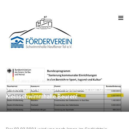
22:13 /
7. März 2021
/
Aktuelles
,
Neuffener Tal
,
Politik
3 Mio. Euro Bundesfördermittel für die
Kleinschwimmhalle Beuren!