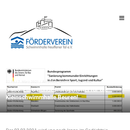
22:13 /
7. März 2021
/
Aktuelles
,
Neuffener Tal
,
Politik
3 Mio. Euro Bundesfördermittel für die
Kleinschwimmhalle Beuren!