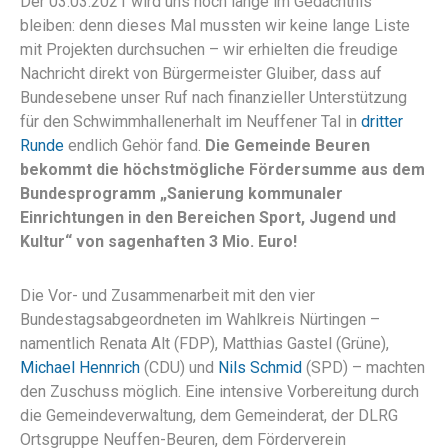
Der 03.03.2021 wird uns noch lange im Gedächtnis
bleiben: denn dieses Mal mussten wir keine lange Liste
mit Projekten durchsuchen – wir erhielten die freudige
Nachricht direkt von Bürgermeister Gluiber, dass auf
Bundesebene unser Ruf nach finanzieller Unterstützung
für den Schwimmhallenerhalt im Neuffener Tal in
dritter
Runde
endlich Gehör fand.
Die Gemeinde Beuren
bekommt die höchstmögliche Fördersumme aus dem
Bundesprogramm „Sanierung kommunaler
Einrichtungen in den Bereichen Sport, Jugend und
Kultur“ von sagenhaften 3 Mio. Euro!
Die Vor- und Zusammenarbeit mit den vier
Bundestagsabgeordneten im Wahlkreis Nürtingen –
namentlich Renata Alt (FDP), Matthias Gastel (Grüne),
Michael Hennrich
(CDU) und
Nils Schmid
(SPD) – machten
den Zuschuss möglich. Eine intensive Vorbereitung durch
die Gemeindeverwaltung, dem Gemeinderat, der DLRG
Ortsgruppe Neuffen-Beuren, dem Förderverein