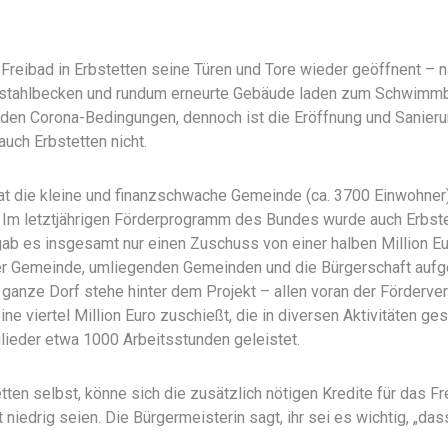
Freibad in Erbstetten seine Türen und Tore wieder geöffnent – n
lstahlbecken und rundum erneurte Gebäude laden zum Schwimmb
den Corona-Bedingungen, dennoch ist die Eröffnung und Sanier
auch Erbstetten nicht.
hat die kleine und finanzschwache Gemeinde (ca. 3700 Einwohner)
. Im letztjährigen Förderprogramm des Bundes wurde auch Erbste
 gab es insgesamt nur einen Zuschuss von einer halben Million E
er Gemeinde, umliegenden Gemeinden und die Bürgerschaft auf
 ganze Dorf stehe hinter dem Projekt – allen voran der Förderve
eine viertel Million Euro zuschießt, die in diversen Aktivitäten 
ieder etwa 1000 Arbeitsstunden geleistet.
en selbst, könne sich die zusätzlich nötigen Kredite für das Fre
 niedrig seien. Die Bürgermeisterin sagt, ihr sei es wichtig, „da