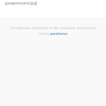
gseapremiumxl.jpg]
(c) Förderverein Schwimmen im Täle - powered by: hinimal theme
made by
pixesthemes