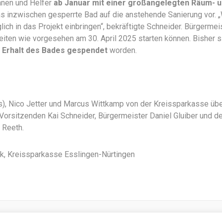
nnen und Helfer
ab Januar mit einer großangelegten Räum- 
s inzwischen gesperrte Bad auf die anstehende Sanierung vor. „
ich in das Projekt einbringen“, bekräftigte Schneider. Bürgermei
beiten wie vorgesehen am 30. April 2025 starten können. Bisher 
n Erhalt des Bades gespendet
worden.
ks), Nico Jetter und Marcus Wittkamp von der Kreissparkasse üb
Vorsitzenden Kai Schneider, Bürgermeister Daniel Gluiber und d
 Reeth.
ek, Kreissparkasse Esslingen-Nürtingen
 Förderverein Schwimmen im Täle - powered by: hinimal theme made by
pixesthe