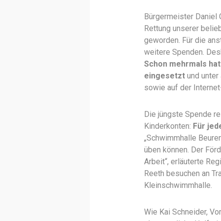
Bürgermeister Daniel 
Rettung unserer belie
geworden. Für die ans
weitere Spenden. Desh
Schon mehrmals
hat
eingesetzt
und unter
sowie auf der Interne
Die jüngste Spende re
Kinderkonten:
Für jed
„Schwimmhalle Beuren“
üben können. Der Förd
Arbeit“, erläuterte R
Reeth besuchen an Tra
Kleinschwimmhalle.
Wie Kai Schneider, Vo