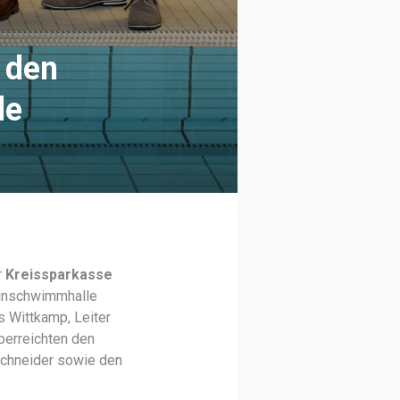
 den
le
r
Kreissparkasse
einschwimmhalle
s Wittkamp, Leiter
berreichten den
Schneider sowie den