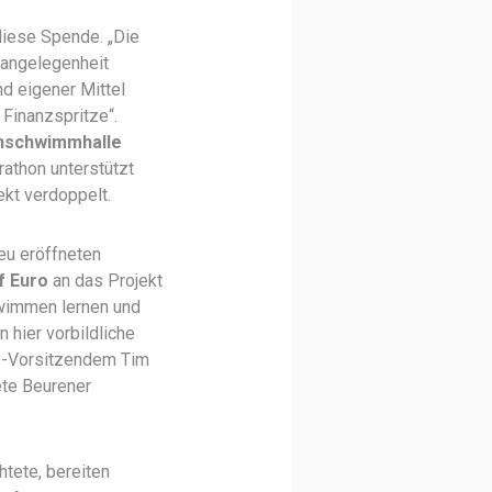
diese Spende. „Die
sangelegenheit
d eigener Mittel
Finanzspritze“.
einschwimmhalle
athon unterstützt
ekt verdoppelt.
eu eröffneten
f Euro
an das Projekt
hwimmen lernen und
 hier vorbildliche
LRG-Vorsitzendem Tim
ete Beurener
tete, bereiten