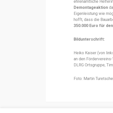
ehrenamtliche Helferi
Demontageaktion
da
Eigenleistung wie mögl
hofft, dass die Bauar
350.000 Euro für de
Bildunterschrift:
Heiko Kaiser (von lin
an den Fördervereins-
DLRG Ortsgruppe, Tim
Foto: Martin Turetsch
(c)