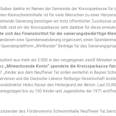
Gluiber dankte im Namen der Gemeinde der Kreissparkasse für 
bten Kleinschwimmhalle ist für viele Menschen zu einer Herzen
tehende Sanierung benötigen wir trotz öffentlicher Zuschüsse un
alb sind wir der Kreissparkasse sehr dankbar für diese erneute 
te sich das Finanzinstitut für die sanierungsbedürftige Kl
 anderem eine Spendenwanderung organisiert, einen Spendenmar
t-Spendenplattform „WirWunder“ Beiträge für das Sanierungsproj
sultiert aus mehr als 3.000 in den vergangenen zwölf Monaten n
es „Mitwachsende Konto“ spendete die Kreissparkasse fün
. „Kinder aus dem Neuffener Tal sollen weiterhin in Beuren Sc
erverein und die Deutsche Lebens-Rettungs-Gesellschaft leisten
egionaldirektor Heiko Kaiser den Hintergrund der Aktion. Laut D
iningstagen bis zu 150 Kinder und Jugendliche die 1971 eröffn
rsitzender des Fördervereins Schwimmhalle Neuffener Tal, berich