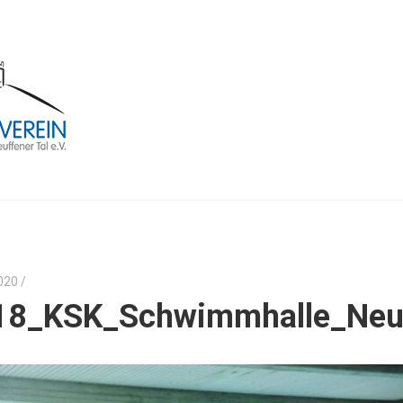
020
/
18_KSK_Schwimmhalle_Neu