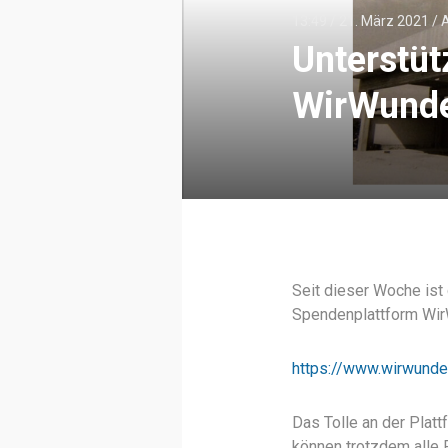
13:49 /
21. März 2021
/
A
Unterstüt
WirWund
Seit dieser Woche ist 
Spendenplattform Wir
https://www.wirwunde
Das Tolle an der Plat
können trotzdem alle F