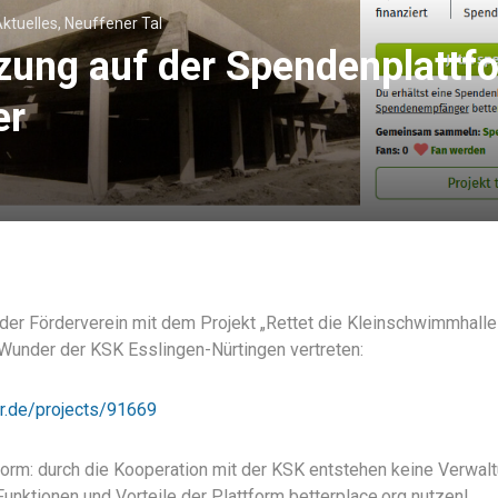
ktuelles
,
Neuffener Tal
zung auf der Spendenplattf
er
der Förderverein mit dem Projekt „Rettet die Kleinschwimmhalle!
Wunder der KSK Esslingen-Nürtingen vertreten:
r.de/projects/91669
tform: durch die Kooperation mit der KSK entstehen keine Verwa
unktionen und Vorteile der Plattform betterplace.org nutzen!